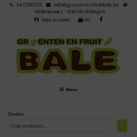
Skip
0472580725
info@groentenenfruitbale.be
to
Mollestraat 1 - 1540 Herfelingen
content
Mijn account
(0)
Categorie: <span>Prei En
Menu
Selder</span>
Zoeken