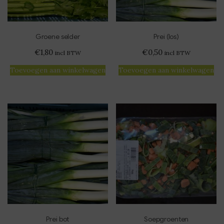
Groene selder
Prei (los)
€
1,80
€
0,50
incl BTW
incl BTW
Toevoegen aan winkelwagen
Toevoegen aan winkelwagen
Prei bot
Soepgroenten