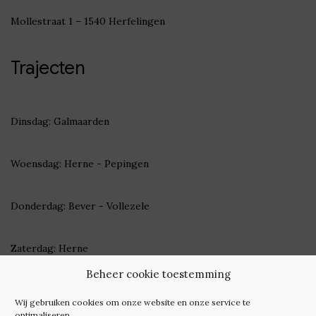
Mollestraat 1 – 1540 Herfelingen
Trajecten
Dinsdag: Galmaarden
Woensdag: Herne - Pepingen
Donderdag: Bever - Vollezele
Zaterdag: Herne
Beheer cookie toestemming
Check
hier
onze wekelijkse trajecten
Wij gebruiken cookies om onze website en onze service te
optimaliseren.