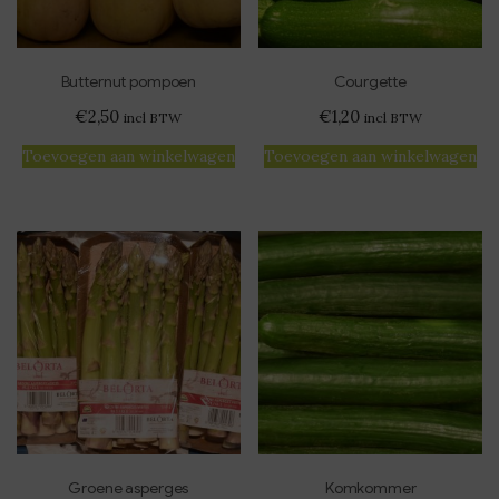
Butternut pompoen
Courgette
€
2,50
€
1,20
incl BTW
incl BTW
Toevoegen aan winkelwagen
Toevoegen aan winkelwagen
Groene asperges
Komkommer