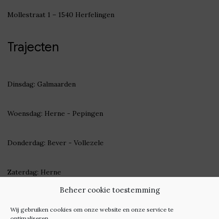
Mollestraat 1 – 1540 Herfelingen
Trajecten
Dinsdag: Galmaarden
Woensdag: Herne - Pepingen
Donderdag: Bever - Vollezele
Zaterdag: Herne
Beheer cookie toestemming
Check
hier
onze wekelijkse trajecten
Wij gebruiken cookies om onze website en onze service te
optimaliseren.