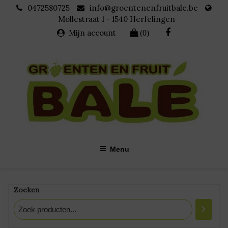
Skip
0472580725
info@groentenenfruitbale.be
to
Mollestraat 1 - 1540 Herfelingen
content
Mijn account
(0)
Categorie:
Menu
<span>Seizoensgroenten<
/span>
Zoeken