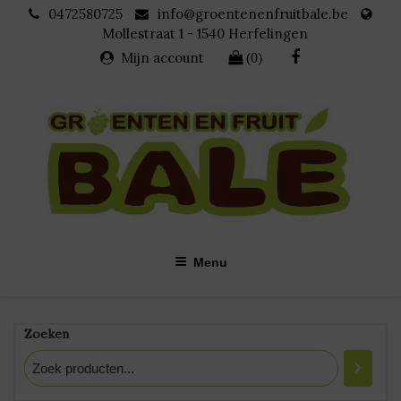
Skip
0472580725
info@groentenenfruitbale.be
to
Mollestraat 1 - 1540 Herfelingen
content
Mijn account
(0)
Menu
Bananen
Zoeken