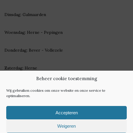
Dinsdag: Galmaarden
Woensdag: Herne - Pepingen
Donderdag: Bever - Vollezele
Zaterdag: Herne
Beheer cookie toestemming
Check
hier
onze wekelijkse trajecten
Wij gebruiken cookies om onze website en onze service te
optimaliseren.
Accepteren
Weigeren
Algemene Voorwaarden, Privacy Beleid