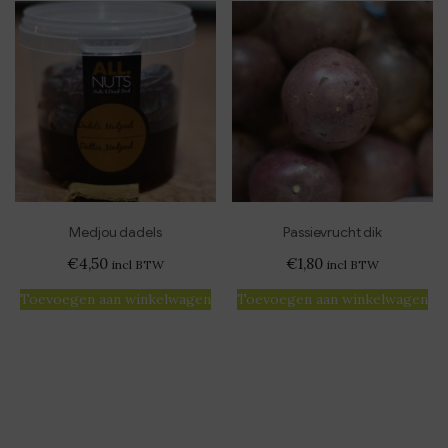
Medjou dadels
Passievrucht dik
€
4,50
€
1,80
incl BTW
incl BTW
Toevoegen aan winkelwagen
Toevoegen aan winkelwagen