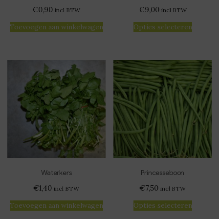
€
0,90
€
9,00
incl BTW
incl BTW
Toevoegen aan winkelwagen
Opties selecteren
Waterkers
Princesseboon
€
1,40
€
7,50
incl BTW
incl BTW
Toevoegen aan winkelwagen
Opties selecteren