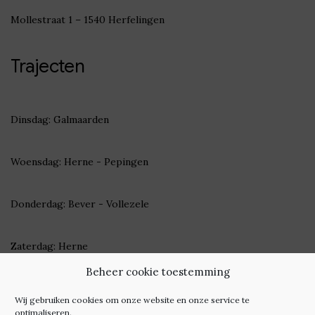
Mollestraat 1 – 1540 Herfelingen
Trajecten
Dinsdag: Galmaarden
Woensdag: Herne - Pepingen
Donderdag: Bever - Vollezele
Zaterdag: Herne
Beheer cookie toestemming
Check
hier
onze wekelijkse trajecten
Wij gebruiken cookies om onze website en onze service te
optimaliseren.