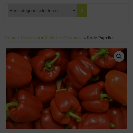
Een
categorie
selecteren
Home
»
Groenten
»
Zuiderse Groenten
» Rode Paprika