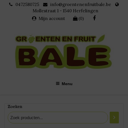
Skip
0472580725
info@groentenenfruitbale.be
to
Mollestraat 1 - 1540 Herfelingen
content
Mijn account
(0)
Menu
Rode Paprika
Zoeken